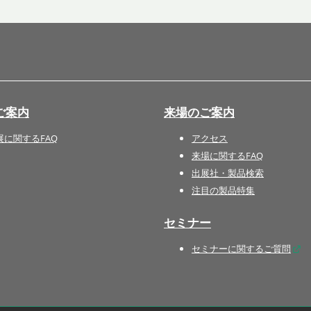
国際 文具・紙製品展 - ISOT
DESIGN TOKYO - 国際 デザ
イン製品展 -
推し活 EXPO
インバウンド向けグッズ
ご案内
来場のご案内
EXPO
“ときめく“デザインパッケー
展に関するFAQ
アクセス
ジEXPO
来場に関するFAQ
出展社・製品検索
注目の製品特集
セミナー
セミナーに関するご質問