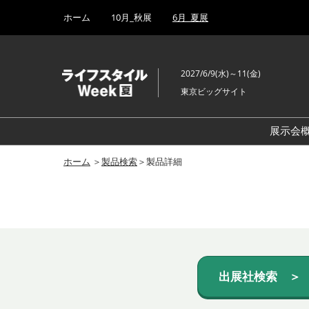
Press
ス
ホーム
10月_秋展
6月_夏展
Escape
キ
to
ッ
close
プ
the
2027/6/9(水)～11(金)
し
menu.
東京ビッグサイト
て
進
む
展示会
ホーム
＞
製品検索
＞製品詳細
出展社検索 ＞