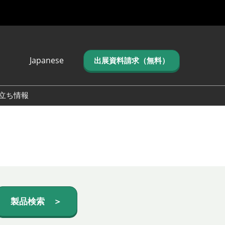
Japanese
出展資料請求（無料）
Japanese
English
立ち情報
简体中文
繁体中文
한국어 (네이버 블
로그)
製品検索 ＞