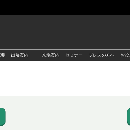
概要
出展案内
来場案内
セミナー
プレスの方へ
お役
国際 雑貨 EXPO
国際 ベビー＆キッズ EXPO
国際 ファッション雑貨
EXPO
国際 ヘルス＆ビューティグ
ッズ EXPO
国際 テーブル＆キッチンウ
ェア EXPO