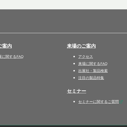
国際 文具・紙製品展 - ISOT
DESIGN TOKYO - 国際 デザ
イン製品展 -
推し活 EXPO
インバウンド向けグッズ
ご案内
来場のご案内
EXPO
“ときめく“デザインパッケー
展に関するFAQ
アクセス
ジEXPO
来場に関するFAQ
出展社・製品検索
注目の製品特集
セミナー
セミナーに関するご質問