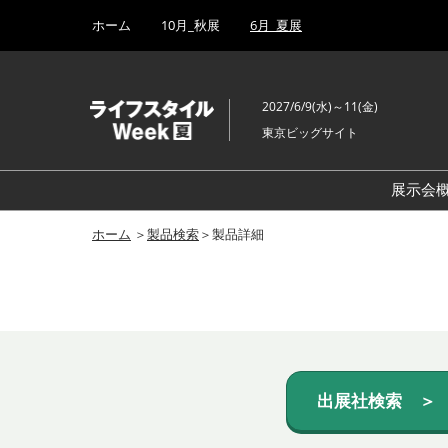
Press
ス
ホーム
10月_秋展
6月_夏展
Escape
キ
to
ッ
close
プ
the
2027/6/9(水)～11(金)
し
menu.
東京ビッグサイト
て
進
む
展示会
ホーム
＞
製品検索
＞製品詳細
出展社検索 ＞