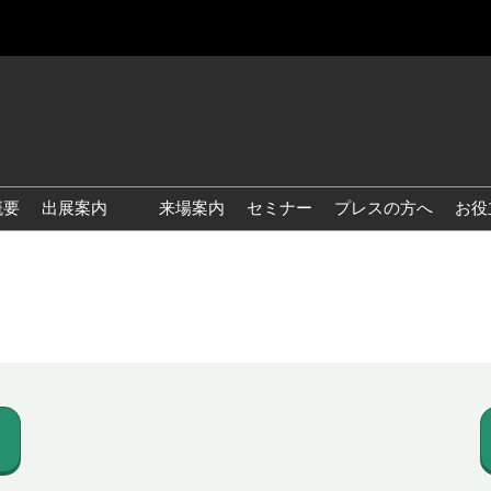
概要
出展案内
来場案内
セミナー
プレスの方へ
お役
国際 雑貨 EXPO
国際 ベビー＆キッズ EXPO
国際 ファッション雑貨
EXPO
国際 ヘルス＆ビューティグ
ッズ EXPO
国際 テーブル＆キッチンウ
ェア EXPO