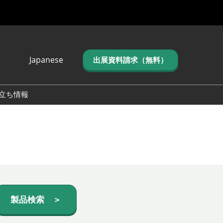
Japanese
出展資料請求（無料）
Japanese
English
立ち情報
简体中文
繁体中文
한국어 (네이버 블
로그)
製品検索 ＞