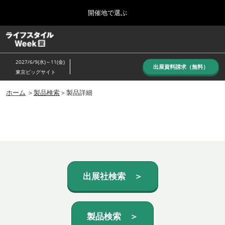
Press
ス
開催地で選ぶ
Escape
キ
to
ッ
close
ホーム
グ
プ
the
ロ
し
ー
menu.
2027/6/9(水)～11(金)
バ
出展資料請求（無料）
て
東京ビッグサイト
ル
進
ナ
10月_秋展
ビ
ホーム
＞
製品検索
＞製品詳細
む
2026年10月07日
ゲ
東京ビッグサイト/Tokyo Big Sight, Japan
ー
シ
ョ
6月_夏展
ン
2027年06月09日
を
東京ビッグサイト/Tokyo Big Sight, Japan
折
り
た
出展社検索 ＞
た
む
製品検索 ＞