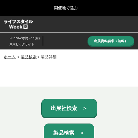
Press
ス
開催地で選ぶ
Escape
キ
to
ッ
close
ホーム
グ
プ
the
ロ
し
ー
menu.
2027/6/9(水)～11(金)
バ
出展資料請求（無料）
て
東京ビッグサイト
ル
進
ナ
10月_秋展
ビ
ホーム
＞
製品検索
＞製品詳細
む
2026年10月07日
ゲ
東京ビッグサイト/Tokyo Big Sight, Japan
ー
シ
ョ
6月_夏展
ン
2027年06月09日
を
東京ビッグサイト/Tokyo Big Sight, Japan
折
り
た
出展社検索 ＞
た
む
製品検索 ＞