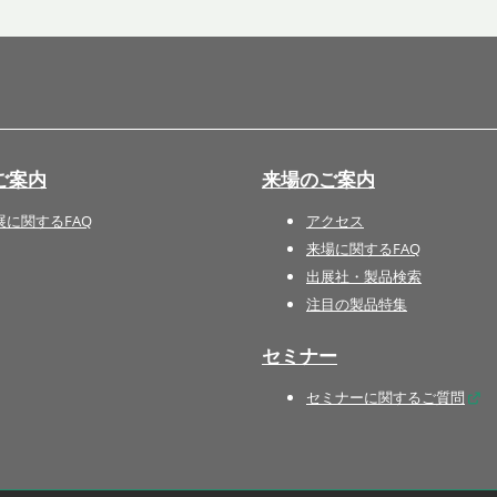
国際 文具・紙製品展 - ISOT
DESIGN TOKYO - 国際 デザ
イン製品展 -
推し活 EXPO
インバウンド向けグッズ
ご案内
来場のご案内
EXPO
“ときめく“デザインパッケー
展に関するFAQ
アクセス
ジEXPO
来場に関するFAQ
出展社・製品検索
注目の製品特集
セミナー
セミナーに関するご質問