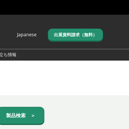
Japanese
出展資料請求（無料）
Japanese
English
立ち情報
简体中文
繁体中文
한국어 (네이버 블
로그)
製品検索 ＞