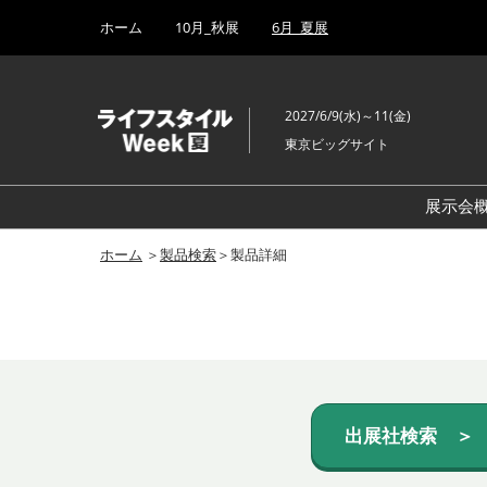
Press
ス
ホーム
10月_秋展
6月_夏展
Escape
キ
to
ッ
close
プ
the
2027/6/9(水)～11(金)
し
menu.
東京ビッグサイト
て
進
む
展示会
ホーム
＞
製品検索
＞製品詳細
出展社検索 ＞