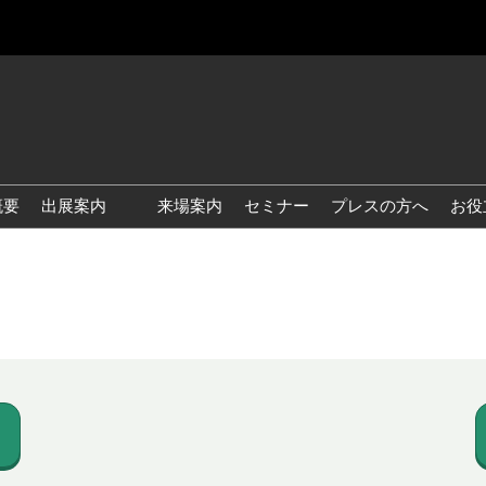
概要
出展案内
来場案内
セミナー
プレスの方へ
お役
国際 雑貨 EXPO
国際 ベビー＆キッズ EXPO
国際 ファッション雑貨
EXPO
国際 ヘルス＆ビューティグ
ッズ EXPO
国際 テーブル＆キッチンウ
ェア EXPO