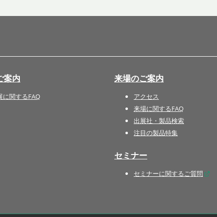
国際 文具・紙製品展 - ISOT
DESIGN TOKYO - 国際 デザ
イン製品展 -
推し活 EXPO
インバウンド向けグッズ
ご案内
来場のご案内
EXPO
“ときめく“デザインパッケー
展に関するFAQ
アクセス
ジEXPO
来場に関するFAQ
出展社・製品検索
注目の製品特集
セミナー
セミナーに関するご質問