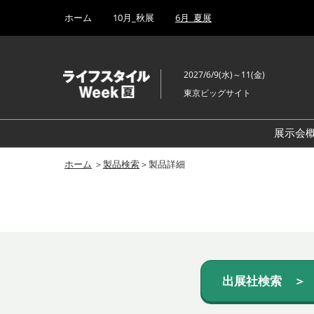
Press
ス
ホーム
10月_秋展
6月_夏展
Escape
キ
to
ッ
close
プ
the
2027/6/9(水)～11(金)
し
menu.
東京ビッグサイト
て
進
む
展示会
ホーム
＞
製品検索
＞製品詳細
出展社検索 ＞