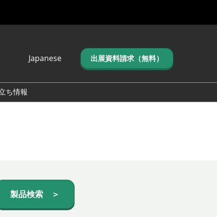
Japanese
出展資料請求（無料）
Japanese
English
立ち情報
简体中文
繁体中文
한국어 (네이버 블
로그)
製品検索 ＞