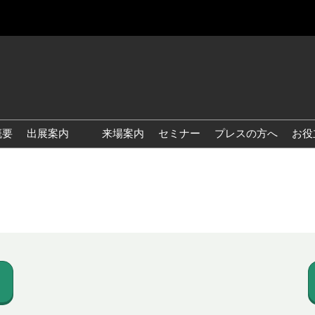
概要
出展案内
来場案内
セミナー
プレスの方へ
お役
国際 雑貨 EXPO
国際 ベビー＆キッズ EXPO
国際 ファッション雑貨
EXPO
国際 ヘルス＆ビューティグ
ッズ EXPO
国際 テーブル＆キッチンウ
ェア EXPO