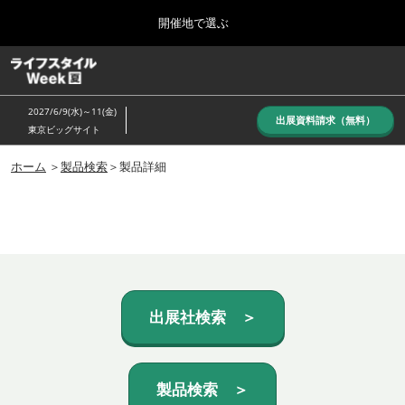
Press
ス
開催地で選ぶ
Escape
キ
to
ッ
close
ホーム
グ
プ
the
ロ
し
ー
menu.
2027/6/9(水)～11(金)
バ
出展資料請求（無料）
て
東京ビッグサイト
ル
進
ナ
10月_秋展
ビ
ホーム
＞
製品検索
＞製品詳細
む
2026年10月07日
ゲ
東京ビッグサイト/Tokyo Big Sight, Japan
ー
シ
ョ
6月_夏展
ン
2027年06月09日
を
東京ビッグサイト/Tokyo Big Sight, Japan
折
り
た
出展社検索 ＞
た
む
製品検索 ＞