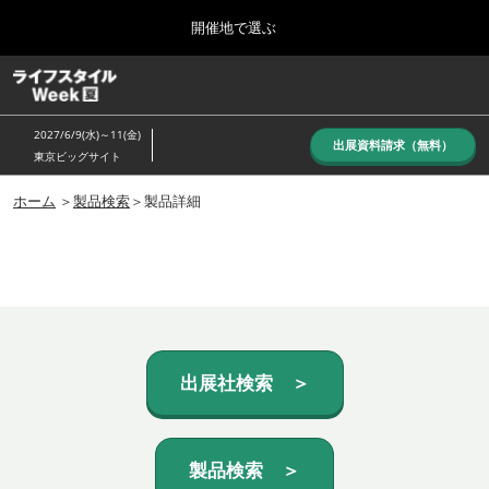
Press
ス
開催地で選ぶ
Escape
キ
to
ッ
close
ホーム
グ
プ
the
ロ
し
ー
menu.
2027/6/9(水)～11(金)
バ
出展資料請求（無料）
て
東京ビッグサイト
ル
進
ナ
10月_秋展
ビ
ホーム
＞
製品検索
＞製品詳細
む
2026年10月07日
ゲ
東京ビッグサイト/Tokyo Big Sight, Japan
ー
シ
ョ
6月_夏展
ン
2027年06月09日
を
東京ビッグサイト/Tokyo Big Sight, Japan
折
り
た
出展社検索 ＞
た
む
製品検索 ＞