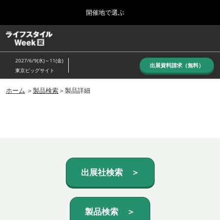
Press
ス
開催地で選ぶ
Escape
キ
to
ッ
close
ホーム
グ
プ
the
ロ
し
ー
menu.
2027/6/9(水)～11(金)
バ
出展資料請求（無料）
て
東京ビッグサイト
ル
進
ナ
10月_秋展
ビ
ホーム
＞
製品検索
＞製品詳細
む
2026年10月07日
ゲ
東京ビッグサイト/Tokyo Big Sight, Japan
ー
シ
ョ
6月_夏展
ン
2027年06月09日
を
東京ビッグサイト/Tokyo Big Sight, Japan
折
り
た
出展社検索 ＞
た
む
製品検索 ＞