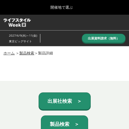
Press
ス
開催地で選ぶ
Escape
キ
to
ッ
close
ホーム
グ
プ
the
ロ
し
ー
menu.
2027/6/9(水)～11(金)
バ
出展資料請求（無料）
て
東京ビッグサイト
ル
進
ナ
10月_秋展
ビ
ホーム
＞
製品検索
＞製品詳細
む
2026年10月07日
ゲ
東京ビッグサイト/Tokyo Big Sight, Japan
ー
シ
ョ
6月_夏展
ン
2027年06月09日
を
東京ビッグサイト/Tokyo Big Sight, Japan
折
り
た
出展社検索 ＞
た
む
製品検索 ＞