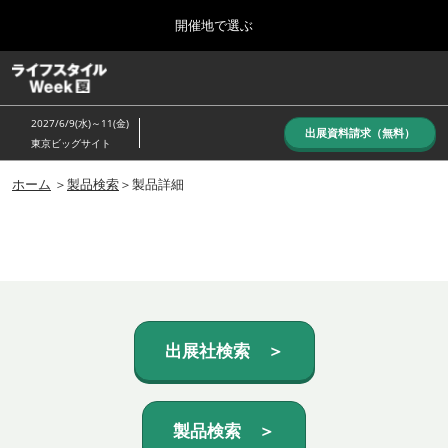
Press
ス
開催地で選ぶ
Escape
キ
to
ッ
close
ホーム
グ
プ
the
ロ
し
ー
menu.
2027/6/9(水)～11(金)
バ
出展資料請求（無料）
て
東京ビッグサイト
ル
進
ナ
10月_秋展
ビ
ホーム
＞
製品検索
＞製品詳細
む
2026年10月07日
ゲ
東京ビッグサイト/Tokyo Big Sight, Japan
ー
シ
ョ
6月_夏展
ン
2027年06月09日
を
東京ビッグサイト/Tokyo Big Sight, Japan
折
り
た
出展社検索 ＞
た
む
製品検索 ＞