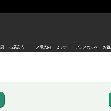
概要
出展案内
来場案内
セミナー
プレスの方へ
お役
国際 雑貨 EXPO
国際 ベビー＆キッズ EXPO
国際 ファッション雑貨
EXPO
国際 ヘルス＆ビューティグ
ッズ EXPO
国際 テーブル＆キッチンウ
ェア EXPO