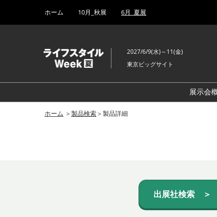
Press
ス
ホーム
10月_秋展
6月_夏展
Escape
キ
to
ッ
close
プ
the
2027/6/9(水)～11(金)
し
menu.
東京ビッグサイト
て
進
む
展示会
ホーム
＞
製品検索
＞製品詳細
出展社検索 ＞