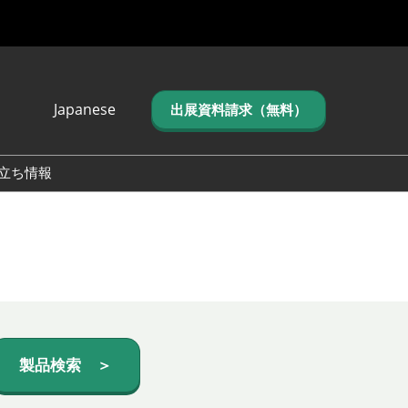
Japanese
出展資料請求（無料）
Japanese
English
立ち情報
简体中文
繁体中文
한국어 (네이버 블
로그)
製品検索 ＞