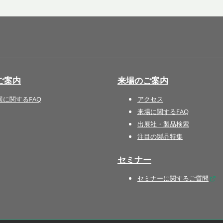
国際 文具・紙製品展 - ISOT
DESIGN TOKYO - 国際 デザ
イン製品展 -
推し活 EXPO
インバウンド向けグッズ
ご案内
来場のご案内
EXPO
“ときめく“デザインパッケー
展に関するFAQ
アクセス
ジEXPO
来場に関するFAQ
出展社・製品検索
注目の製品特集
セミナー
セミナーに関するご質問