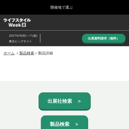
Press
ス
開催地で選ぶ
Escape
キ
to
ッ
close
ホーム
グ
プ
the
ロ
し
ー
menu.
2027/6/9(水)～11(金)
バ
出展資料請求（無料）
て
東京ビッグサイト
ル
進
ナ
10月_秋展
ビ
ホーム
＞
製品検索
＞製品詳細
む
2026年10月07日
ゲ
東京ビッグサイト/Tokyo Big Sight, Japan
ー
シ
ョ
6月_夏展
ン
2027年06月09日
を
東京ビッグサイト/Tokyo Big Sight, Japan
折
り
た
出展社検索 ＞
た
む
製品検索 ＞