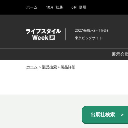
Press
ス
ホーム
10月_秋展
6月_夏展
Escape
キ
to
ッ
close
プ
the
2027/6/9(水)～11(金)
し
menu.
東京ビッグサイト
て
進
む
展示会
ホーム
＞
製品検索
＞製品詳細
出展社検索 ＞