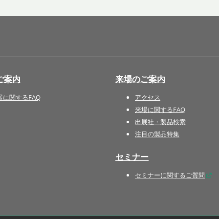
国際 文具・紙製品展 - ISOT
DESIGN TOKYO - 国際 デザ
イン製品展 -
推し活 EXPO
インバウンド向けグッズ
ご案内
来場のご案内
EXPO
“ときめく“デザインパッケー
展に関するFAQ
アクセス
ジEXPO
来場に関するFAQ
出展社・製品検索
注目の製品特集
セミナー
セミナーに関するご質問