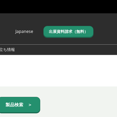
Japanese
出展資料請求（無料）
Japanese
English
立ち情報
简体中文
繁体中文
한국어 (네이버 블
로그)
製品検索 ＞