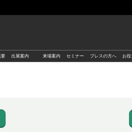
概要
出展案内
来場案内
セミナー
プレスの方へ
お役
国際 雑貨 EXPO
国際 ベビー＆キッズ EXPO
国際 ファッション雑貨
EXPO
国際 ヘルス＆ビューティグ
ッズ EXPO
国際 テーブル＆キッチンウ
ェア EXPO