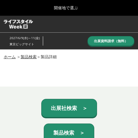
Press
ス
開催地で選ぶ
Escape
キ
to
ッ
close
ホーム
グ
プ
the
ロ
し
ー
menu.
2027/6/9(水)～11(金)
バ
出展資料請求（無料）
て
東京ビッグサイト
ル
進
ナ
10月_秋展
ビ
ホーム
＞
製品検索
＞製品詳細
む
2026年10月07日
ゲ
東京ビッグサイト/Tokyo Big Sight, Japan
ー
シ
ョ
6月_夏展
ン
2027年06月09日
を
東京ビッグサイト/Tokyo Big Sight, Japan
折
り
た
出展社検索 ＞
た
む
製品検索 ＞