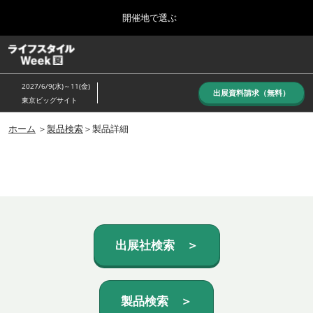
Press
ス
開催地で選ぶ
Escape
キ
to
ッ
close
ホーム
グ
プ
the
ロ
し
ー
menu.
2027/6/9(水)～11(金)
バ
出展資料請求（無料）
て
東京ビッグサイト
ル
進
ナ
10月_秋展
ビ
ホーム
＞
製品検索
＞製品詳細
む
2026年10月07日
ゲ
東京ビッグサイト/Tokyo Big Sight, Japan
ー
シ
ョ
6月_夏展
ン
2027年06月09日
を
東京ビッグサイト/Tokyo Big Sight, Japan
折
り
た
出展社検索 ＞
た
む
製品検索 ＞