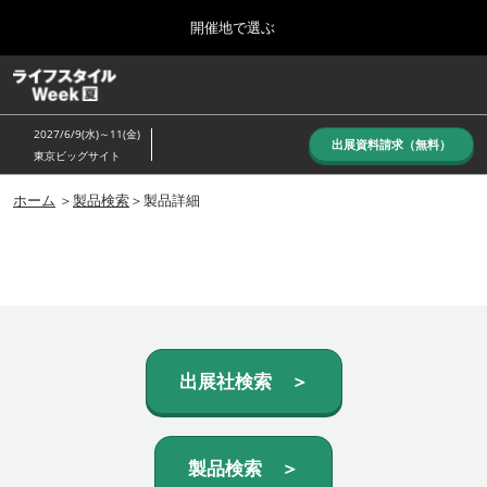
Press
ス
開催地で選ぶ
Escape
キ
to
ッ
close
ホーム
グ
プ
the
ロ
し
ー
menu.
2027/6/9(水)～11(金)
バ
出展資料請求（無料）
て
東京ビッグサイト
ル
進
ナ
10月_秋展
ビ
ホーム
＞
製品検索
＞製品詳細
む
2026年10月07日
ゲ
東京ビッグサイト/Tokyo Big Sight, Japan
ー
シ
ョ
6月_夏展
ン
2027年06月09日
を
東京ビッグサイト/Tokyo Big Sight, Japan
折
り
た
出展社検索 ＞
た
む
製品検索 ＞