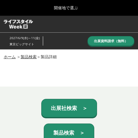
Press
ス
開催地で選ぶ
Escape
キ
to
ッ
close
ホーム
グ
プ
the
ロ
し
ー
menu.
2027/6/9(水)～11(金)
バ
出展資料請求（無料）
て
東京ビッグサイト
ル
進
ナ
10月_秋展
ビ
ホーム
＞
製品検索
＞製品詳細
む
2026年10月07日
ゲ
東京ビッグサイト/Tokyo Big Sight, Japan
ー
シ
ョ
6月_夏展
ン
2027年06月09日
を
東京ビッグサイト/Tokyo Big Sight, Japan
折
り
た
出展社検索 ＞
た
む
製品検索 ＞