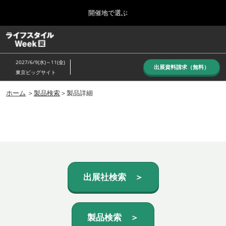
Press
ス
開催地で選ぶ
Escape
キ
to
ッ
close
ホーム
グ
プ
the
ロ
し
ー
menu.
2027/6/9(水)～11(金)
バ
出展資料請求（無料）
て
東京ビッグサイト
ル
進
ナ
10月_秋展
ビ
ホーム
＞
製品検索
＞製品詳細
む
2026年10月07日
ゲ
東京ビッグサイト/Tokyo Big Sight, Japan
ー
シ
ョ
6月_夏展
ン
2027年06月09日
を
東京ビッグサイト/Tokyo Big Sight, Japan
折
り
た
出展社検索 ＞
た
む
製品検索 ＞