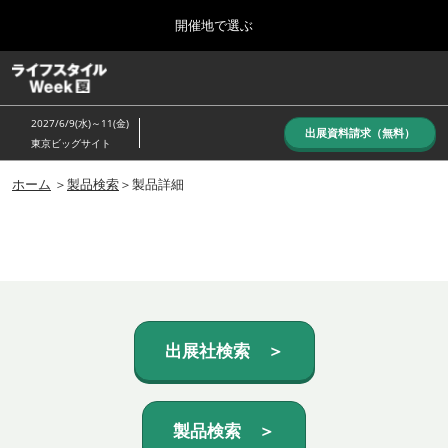
Press
ス
開催地で選ぶ
Escape
キ
to
ッ
close
ホーム
グ
プ
the
ロ
し
ー
menu.
2027/6/9(水)～11(金)
バ
出展資料請求（無料）
て
東京ビッグサイト
ル
進
ナ
10月_秋展
ビ
ホーム
＞
製品検索
＞製品詳細
む
2026年10月07日
ゲ
東京ビッグサイト/Tokyo Big Sight, Japan
ー
シ
ョ
6月_夏展
ン
2027年06月09日
を
東京ビッグサイト/Tokyo Big Sight, Japan
折
り
た
出展社検索 ＞
た
む
製品検索 ＞