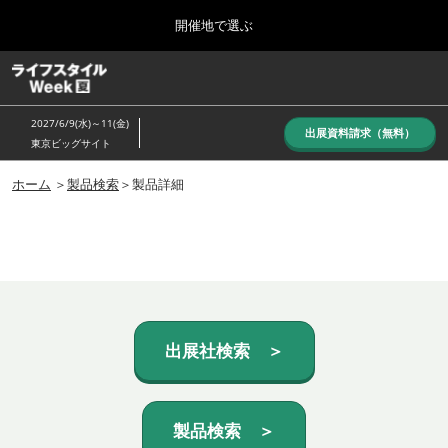
Press
ス
開催地で選ぶ
Escape
キ
to
ッ
close
ホーム
グ
プ
the
ロ
し
ー
menu.
2027/6/9(水)～11(金)
バ
出展資料請求（無料）
て
東京ビッグサイト
ル
進
ナ
10月_秋展
ビ
ホーム
＞
製品検索
＞製品詳細
む
2026年10月07日
ゲ
東京ビッグサイト/Tokyo Big Sight, Japan
ー
シ
ョ
6月_夏展
ン
2027年06月09日
を
東京ビッグサイト/Tokyo Big Sight, Japan
折
り
た
出展社検索 ＞
た
む
製品検索 ＞