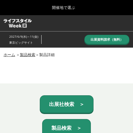
Press
ス
開催地で選ぶ
Escape
キ
to
ッ
close
ホーム
グ
プ
the
ロ
し
ー
menu.
2027/6/9(水)～11(金)
バ
出展資料請求（無料）
て
東京ビッグサイト
ル
進
ナ
10月_秋展
ビ
ホーム
＞
製品検索
＞製品詳細
む
2026年10月07日
ゲ
東京ビッグサイト/Tokyo Big Sight, Japan
ー
シ
ョ
6月_夏展
ン
2027年06月09日
を
東京ビッグサイト/Tokyo Big Sight, Japan
折
り
た
出展社検索 ＞
た
む
製品検索 ＞