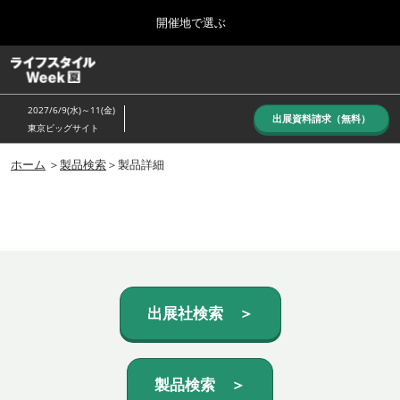
Press
ス
開催地で選ぶ
Escape
キ
to
ッ
close
ホーム
グ
プ
the
ロ
し
ー
menu.
2027/6/9(水)～11(金)
バ
出展資料請求（無料）
て
東京ビッグサイト
ル
進
ナ
10月_秋展
ビ
ホーム
＞
製品検索
＞製品詳細
む
2026年10月07日
ゲ
東京ビッグサイト/Tokyo Big Sight, Japan
ー
シ
ョ
6月_夏展
ン
2027年06月09日
を
東京ビッグサイト/Tokyo Big Sight, Japan
折
り
た
出展社検索 ＞
た
む
製品検索 ＞