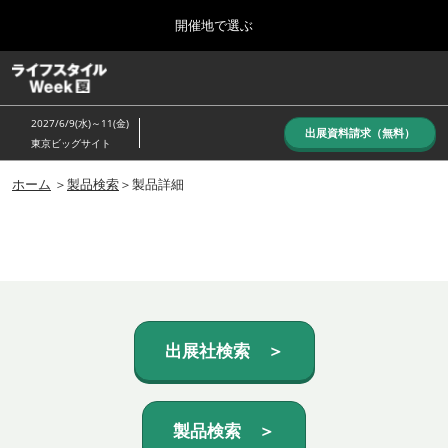
Press
ス
開催地で選ぶ
Escape
キ
to
ッ
close
ホーム
グ
プ
the
ロ
し
ー
menu.
2027/6/9(水)～11(金)
バ
出展資料請求（無料）
て
東京ビッグサイト
ル
進
ナ
10月_秋展
ビ
ホーム
＞
製品検索
＞製品詳細
む
2026年10月07日
ゲ
東京ビッグサイト/Tokyo Big Sight, Japan
ー
シ
ョ
6月_夏展
ン
2027年06月09日
を
東京ビッグサイト/Tokyo Big Sight, Japan
折
り
た
出展社検索 ＞
た
む
製品検索 ＞