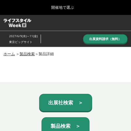
Press
ス
開催地で選ぶ
Escape
キ
to
ッ
close
ホーム
グ
プ
the
ロ
し
ー
menu.
2027/6/9(水)～11(金)
バ
出展資料請求（無料）
て
東京ビッグサイト
ル
進
ナ
10月_秋展
ビ
ホーム
＞
製品検索
＞製品詳細
む
2026年10月07日
ゲ
東京ビッグサイト/Tokyo Big Sight, Japan
ー
シ
ョ
6月_夏展
ン
2027年06月09日
を
東京ビッグサイト/Tokyo Big Sight, Japan
折
り
た
出展社検索 ＞
た
む
製品検索 ＞