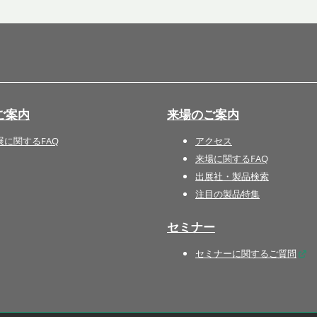
国際 文具・紙製品展 - ISOT
DESIGN TOKYO - 国際 デザ
イン製品展 -
推し活 EXPO
インバウンド向けグッズ
ご案内
来場のご案内
EXPO
“ときめく“デザインパッケー
展に関するFAQ
アクセス
ジEXPO
来場に関するFAQ
出展社・製品検索
注目の製品特集
セミナー
セミナーに関するご質問