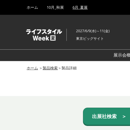
Press
ス
ホーム
10月_秋展
6月_夏展
Escape
キ
to
ッ
close
プ
the
2027/6/9(水)～11(金)
し
menu.
東京ビッグサイト
て
進
む
展示会
ホーム
＞
製品検索
＞製品詳細
出展社検索 ＞