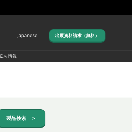
Japanese
出展資料請求（無料）
Japanese
English
立ち情報
简体中文
繁体中文
한국어 (네이버 블
로그)
製品検索 ＞