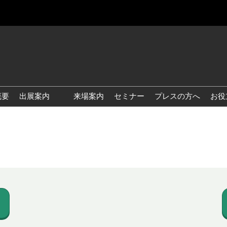
概要
出展案内
来場案内
セミナー
プレスの方へ
お役
国際 雑貨 EXPO
国際 ベビー＆キッズ EXPO
国際 ファッション雑貨
EXPO
国際 ヘルス＆ビューティグ
ッズ EXPO
国際 テーブル＆キッチンウ
ェア EXPO