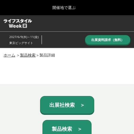
Press
ス
開催地で選ぶ
Escape
キ
to
ッ
close
ホーム
グ
プ
the
ロ
し
ー
menu.
2027/6/9(水)～11(金)
バ
出展資料請求（無料）
て
東京ビッグサイト
ル
進
ナ
10月_秋展
ビ
ホーム
＞
製品検索
＞製品詳細
む
2026年10月07日
ゲ
東京ビッグサイト/Tokyo Big Sight, Japan
ー
シ
ョ
6月_夏展
ン
2027年06月09日
を
東京ビッグサイト/Tokyo Big Sight, Japan
折
り
た
出展社検索 ＞
た
む
製品検索 ＞