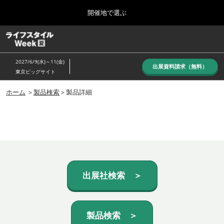
Press
ス
開催地で選ぶ
Escape
キ
to
ッ
close
ホーム
グ
プ
the
ロ
し
ー
menu.
2027/6/9(水)～11(金)
バ
出展資料請求（無料）
て
東京ビッグサイト
ル
進
ナ
10月_秋展
ビ
ホーム
＞
製品検索
＞製品詳細
む
2026年10月07日
ゲ
東京ビッグサイト/Tokyo Big Sight, Japan
ー
シ
ョ
6月_夏展
ン
2027年06月09日
を
東京ビッグサイト/Tokyo Big Sight, Japan
折
り
た
出展社検索 ＞
た
む
製品検索 ＞