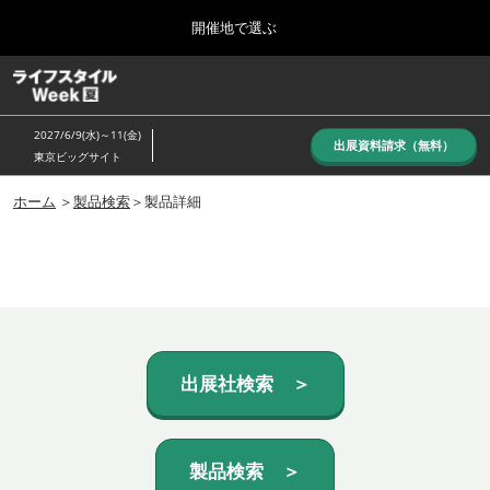
Press
ス
開催地で選ぶ
Escape
キ
to
ッ
close
ホーム
グ
プ
the
ロ
し
ー
menu.
2027/6/9(水)～11(金)
バ
出展資料請求（無料）
て
東京ビッグサイト
ル
進
ナ
10月_秋展
ビ
ホーム
＞
製品検索
＞製品詳細
む
2026年10月07日
ゲ
東京ビッグサイト/Tokyo Big Sight, Japan
ー
シ
ョ
6月_夏展
ン
2027年06月09日
を
東京ビッグサイト/Tokyo Big Sight, Japan
折
り
た
出展社検索 ＞
た
む
製品検索 ＞