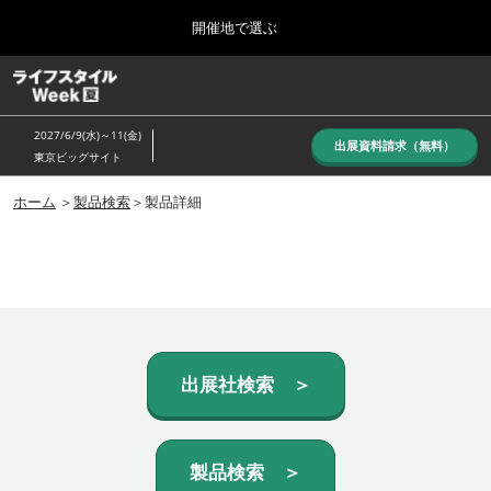
Press
ス
開催地で選ぶ
Escape
キ
to
ッ
close
ホーム
グ
プ
the
ロ
し
ー
menu.
2027/6/9(水)～11(金)
バ
出展資料請求（無料）
て
東京ビッグサイト
ル
進
ナ
10月_秋展
ビ
ホーム
＞
製品検索
＞製品詳細
む
2026年10月07日
ゲ
東京ビッグサイト/Tokyo Big Sight, Japan
ー
シ
ョ
6月_夏展
ン
2027年06月09日
を
東京ビッグサイト/Tokyo Big Sight, Japan
折
り
た
出展社検索 ＞
た
む
製品検索 ＞