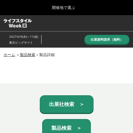
Press
ス
開催地で選ぶ
Escape
キ
to
ッ
close
ホーム
グ
プ
the
ロ
し
ー
menu.
2027/6/9(水)～11(金)
バ
出展資料請求（無料）
て
東京ビッグサイト
ル
進
ナ
10月_秋展
ビ
ホーム
＞
製品検索
＞製品詳細
む
2026年10月07日
ゲ
東京ビッグサイト/Tokyo Big Sight, Japan
ー
シ
ョ
6月_夏展
ン
2027年06月09日
を
東京ビッグサイト/Tokyo Big Sight, Japan
折
り
た
出展社検索 ＞
た
む
製品検索 ＞