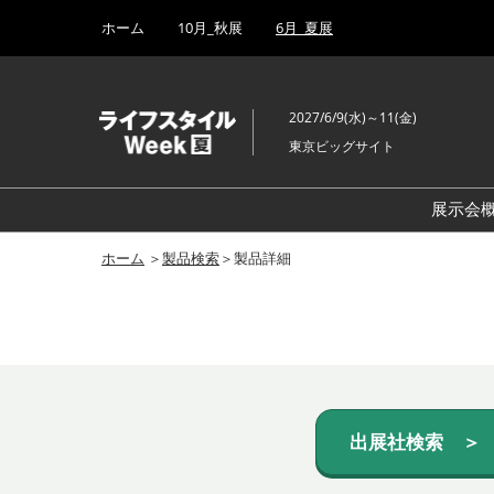
Press
ス
ホーム
10月_秋展
6月_夏展
Escape
キ
to
ッ
close
プ
the
2027/6/9(水)～11(金)
し
menu.
東京ビッグサイト
て
進
む
展示会
ホーム
＞
製品検索
＞製品詳細
出展社検索 ＞