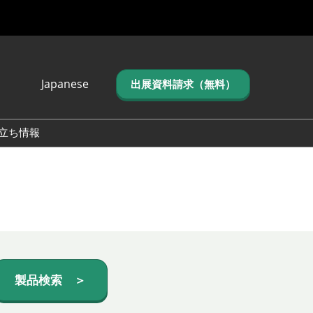
Japanese
出展資料請求（無料）
Japanese
English
立ち情報
简体中文
繁体中文
한국어 (네이버 블
로그)
製品検索 ＞