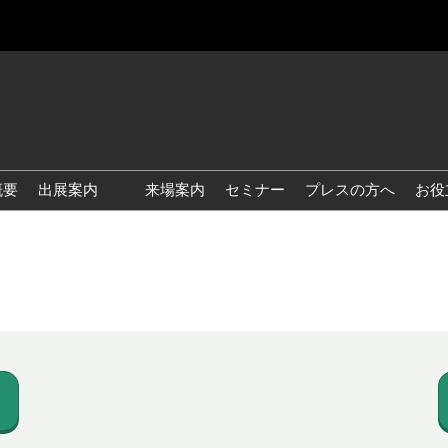
概要
出展案内
来場案内
セミナー
プレスの方へ
お役
国際 雑貨 EXPO
国際 ベビー＆キッズ EXPO
国際 ファッション雑貨
EXPO
国際 ヘルス＆ビューティグ
ッズ EXPO
国際 テーブル＆キッチンウ
ェア EXPO