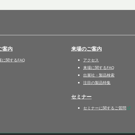
国際 文具・紙製品展 - ISOT
DESIGN TOKYO - 国際 デザ
イン製品展 -
推し活 EXPO
インバウンド向けグッズ
ご案内
来場のご案内
EXPO
“ときめく“デザインパッケー
展に関するFAQ
アクセス
ジEXPO
来場に関するFAQ
出展社・製品検索
注目の製品特集
セミナー
セミナーに関するご質問