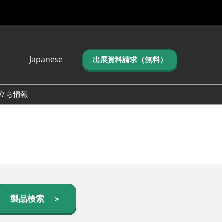
Japanese
出展資料請求（無料）
Japanese
English
立ち情報
简体中文
繁体中文
한국어 (네이버 블
로그)
製品検索 ＞