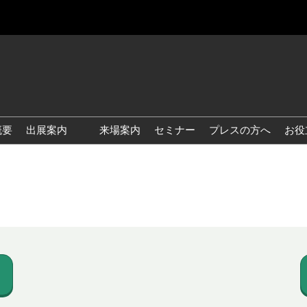
概要
出展案内
来場案内
セミナー
プレスの方へ
お役
国際 雑貨 EXPO
国際 ベビー＆キッズ EXPO
国際 ファッション雑貨
EXPO
国際 ヘルス＆ビューティグ
ッズ EXPO
国際 テーブル＆キッチンウ
ェア EXPO