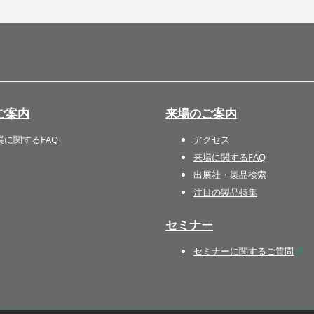
国際 文具・紙製品展 - ISOT
DESIGN TOKYO - 国際 デザ
イン製品展 -
推し活 EXPO
インバウンド向けグッズ
ご案内
来場のご案内
EXPO
“ときめく“デザインパッケー
展に関するFAQ
アクセス
ジEXPO
来場に関するFAQ
出展社・製品検索
注目の製品特集
セミナー
セミナーに関するご質問