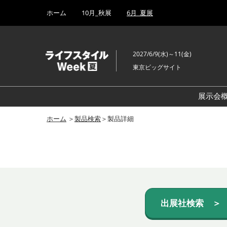
Press
ス
ホーム
10月_秋展
6月_夏展
Escape
キ
to
ッ
close
プ
the
2027/6/9(水)～11(金)
し
menu.
東京ビッグサイト
て
進
む
展示会
ホーム
＞
製品検索
＞製品詳細
出展社検索 ＞