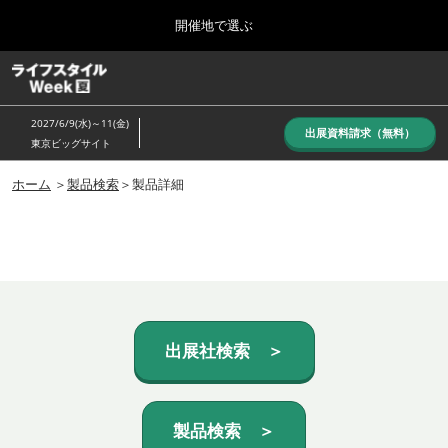
Press
ス
開催地で選ぶ
Escape
キ
to
ッ
close
ホーム
グ
プ
the
ロ
し
ー
menu.
2027/6/9(水)～11(金)
バ
出展資料請求（無料）
て
東京ビッグサイト
ル
進
ナ
10月_秋展
ビ
ホーム
＞
製品検索
＞製品詳細
む
2026年10月07日
ゲ
東京ビッグサイト/Tokyo Big Sight, Japan
ー
シ
ョ
6月_夏展
ン
2027年06月09日
を
東京ビッグサイト/Tokyo Big Sight, Japan
折
り
た
出展社検索 ＞
た
む
製品検索 ＞