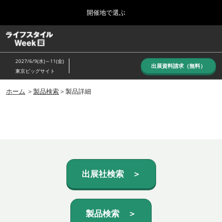
Press
ス
開催地で選ぶ
Escape
キ
to
ッ
close
ホーム
グ
プ
the
ロ
し
ー
menu.
2027/6/9(水)～11(金)
バ
出展資料請求（無料）
て
東京ビッグサイト
ル
進
ナ
10月_秋展
ビ
ホーム
＞
製品検索
＞製品詳細
む
2026年10月07日
ゲ
東京ビッグサイト/Tokyo Big Sight, Japan
ー
シ
ョ
6月_夏展
ン
2027年06月09日
を
東京ビッグサイト/Tokyo Big Sight, Japan
折
り
た
出展社検索 ＞
た
む
製品検索 ＞