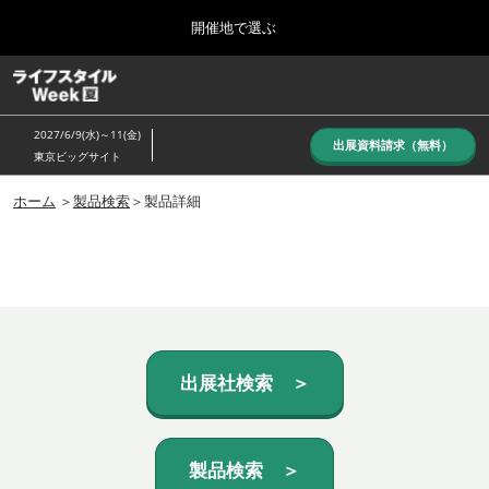
Press
ス
開催地で選ぶ
Escape
キ
to
ッ
close
ホーム
グ
プ
the
ロ
し
ー
menu.
2027/6/9(水)～11(金)
バ
出展資料請求（無料）
て
東京ビッグサイト
ル
進
ナ
10月_秋展
ビ
ホーム
＞
製品検索
＞製品詳細
む
2026年10月07日
ゲ
東京ビッグサイト/Tokyo Big Sight, Japan
ー
シ
ョ
6月_夏展
ン
2027年06月09日
を
東京ビッグサイト/Tokyo Big Sight, Japan
折
り
た
出展社検索 ＞
た
む
製品検索 ＞