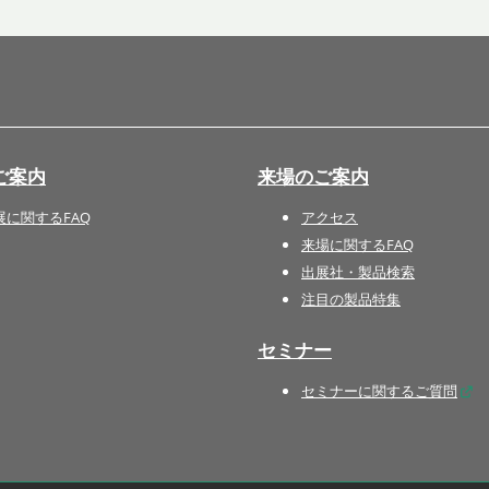
国際 文具・紙製品展 - ISOT
DESIGN TOKYO - 国際 デザ
イン製品展 -
推し活 EXPO
インバウンド向けグッズ
ご案内
来場のご案内
EXPO
“ときめく“デザインパッケー
展に関するFAQ
アクセス
ジEXPO
来場に関するFAQ
出展社・製品検索
注目の製品特集
セミナー
セミナーに関するご質問