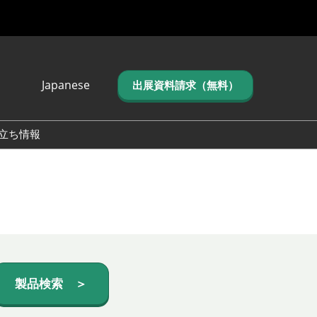
Japanese
出展資料請求（無料）
Japanese
English
立ち情報
简体中文
繁体中文
한국어 (네이버 블
로그)
製品検索 ＞