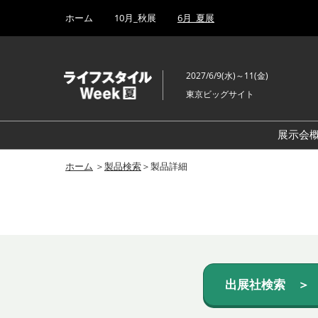
Press
ス
ホーム
10月_秋展
6月_夏展
Escape
キ
to
ッ
close
プ
the
2027/6/9(水)～11(金)
し
menu.
東京ビッグサイト
て
進
む
展示会
ホーム
＞
製品検索
＞製品詳細
出展社検索 ＞