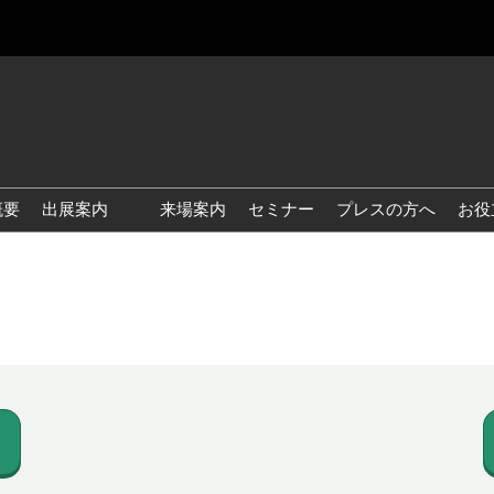
概要
出展案内
来場案内
セミナー
プレスの方へ
お役
国際 雑貨 EXPO
国際 ベビー＆キッズ EXPO
国際 ファッション雑貨
EXPO
国際 ヘルス＆ビューティグ
ッズ EXPO
国際 テーブル＆キッチンウ
ェア EXPO