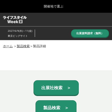
Press
ス
開催地で選ぶ
Escape
キ
to
ッ
close
ホーム
グ
プ
the
ロ
し
ー
menu.
2027/6/9(水)～11(金)
バ
出展資料請求（無料）
て
東京ビッグサイト
ル
進
ナ
10月_秋展
ビ
ホーム
＞
製品検索
＞製品詳細
む
2026年10月07日
ゲ
東京ビッグサイト/Tokyo Big Sight, Japan
ー
シ
ョ
6月_夏展
ン
2027年06月09日
を
東京ビッグサイト/Tokyo Big Sight, Japan
折
り
た
出展社検索 ＞
た
む
製品検索 ＞