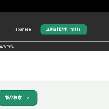
Japanese
出展資料請求（無料）
Japanese
English
立ち情報
简体中文
繁体中文
한국어 (네이버 블
로그)
製品検索 ＞