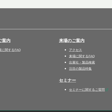
国際 文具・紙製品展 - ISOT
DESIGN TOKYO - 国際 デザ
イン製品展 -
推し活 EXPO
インバウンド向けグッズ
ご案内
来場のご案内
EXPO
“ときめく“デザインパッケー
展に関するFAQ
アクセス
ジEXPO
来場に関するFAQ
出展社・製品検索
注目の製品特集
セミナー
セミナーに関するご質問