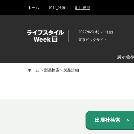
Press
ス
ホーム
10月_秋展
6月_夏展
Escape
キ
to
ッ
close
プ
the
2027/6/9(水)～11(金)
し
menu.
東京ビッグサイト
て
進
む
展示会
ホーム
＞
製品検索
＞製品詳細
出展社検索 ＞