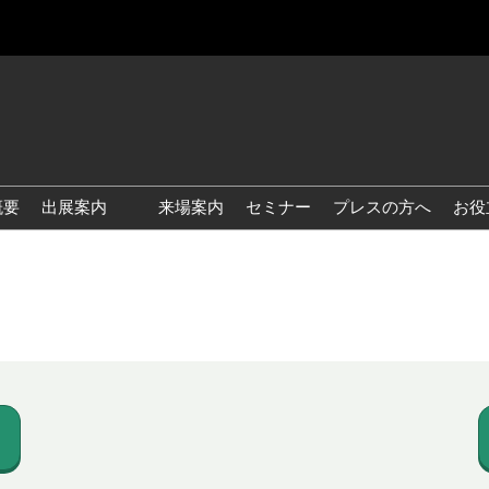
概要
出展案内
来場案内
セミナー
プレスの方へ
お役
国際 雑貨 EXPO
国際 ベビー＆キッズ EXPO
国際 ファッション雑貨
EXPO
国際 ヘルス＆ビューティグ
ッズ EXPO
国際 テーブル＆キッチンウ
ェア EXPO