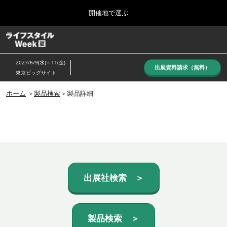
Press
ス
開催地で選ぶ
Escape
キ
to
ッ
close
ホーム
グ
プ
the
ロ
し
ー
menu.
2027/6/9(水)～11(金)
バ
出展資料請求（無料）
て
東京ビッグサイト
ル
進
ナ
10月_秋展
ビ
ホーム
＞
製品検索
＞製品詳細
む
2026年10月07日
ゲ
東京ビッグサイト/Tokyo Big Sight, Japan
ー
シ
ョ
6月_夏展
ン
2027年06月09日
を
東京ビッグサイト/Tokyo Big Sight, Japan
折
り
た
出展社検索 ＞
た
む
製品検索 ＞