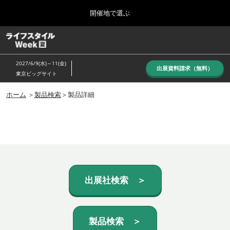
Press
ス
開催地で選ぶ
Escape
キ
to
ッ
close
ホーム
グ
プ
the
ロ
し
ー
menu.
2027/6/9(水)～11(金)
バ
出展資料請求（無料）
て
東京ビッグサイト
ル
進
ナ
10月_秋展
ビ
ホーム
＞
製品検索
＞製品詳細
む
2026年10月07日
ゲ
東京ビッグサイト/Tokyo Big Sight, Japan
ー
シ
ョ
6月_夏展
ン
2027年06月09日
を
東京ビッグサイト/Tokyo Big Sight, Japan
折
り
た
出展社検索 ＞
た
む
製品検索 ＞