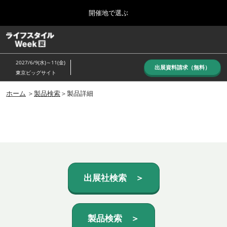
Press
ス
開催地で選ぶ
Escape
キ
to
ッ
close
ホーム
グ
プ
the
ロ
し
ー
menu.
2027/6/9(水)～11(金)
バ
出展資料請求（無料）
て
東京ビッグサイト
ル
進
ナ
10月_秋展
ビ
ホーム
＞
製品検索
＞製品詳細
む
2026年10月07日
ゲ
東京ビッグサイト/Tokyo Big Sight, Japan
ー
シ
ョ
6月_夏展
ン
2027年06月09日
を
東京ビッグサイト/Tokyo Big Sight, Japan
折
り
た
出展社検索 ＞
た
む
製品検索 ＞