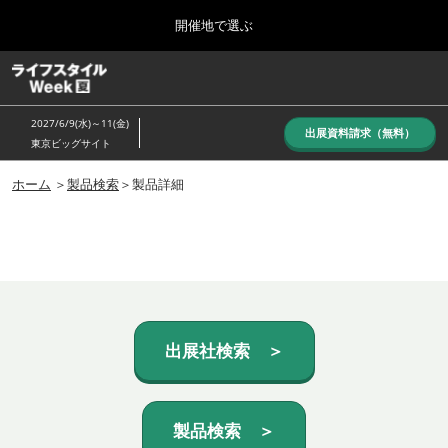
Press
ス
開催地で選ぶ
Escape
キ
to
ッ
close
ホーム
グ
プ
the
ロ
し
ー
menu.
2027/6/9(水)～11(金)
バ
出展資料請求（無料）
て
東京ビッグサイト
ル
進
ナ
10月_秋展
ビ
ホーム
＞
製品検索
＞製品詳細
む
2026年10月07日
ゲ
東京ビッグサイト/Tokyo Big Sight, Japan
ー
シ
ョ
6月_夏展
ン
2027年06月09日
を
東京ビッグサイト/Tokyo Big Sight, Japan
折
り
た
出展社検索 ＞
た
む
製品検索 ＞