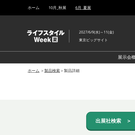
Press
ス
ホーム
10月_秋展
6月_夏展
Escape
キ
to
ッ
close
プ
the
2027/6/9(水)～11(金)
し
menu.
東京ビッグサイト
て
進
む
展示会
ホーム
＞
製品検索
＞製品詳細
出展社検索 ＞