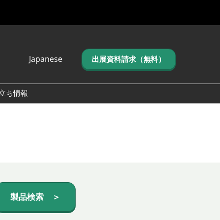
Japanese
出展資料請求（無料）
Japanese
English
立ち情報
简体中文
繁体中文
한국어 (네이버 블
로그)
製品検索 ＞