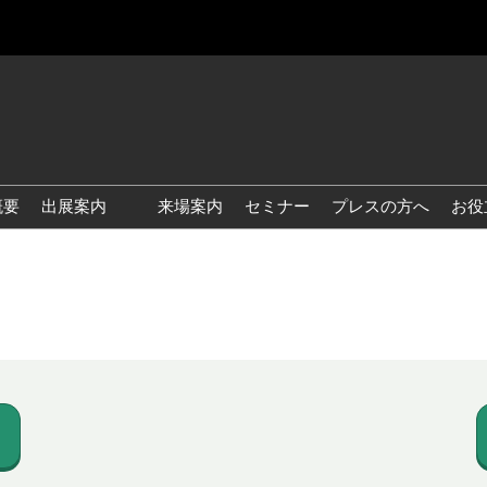
概要
出展案内
来場案内
セミナー
プレスの方へ
お役
国際 雑貨 EXPO
国際 ベビー＆キッズ EXPO
国際 ファッション雑貨
EXPO
国際 ヘルス＆ビューティグ
ッズ EXPO
国際 テーブル＆キッチンウ
ェア EXPO