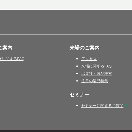
国際 文具・紙製品展 - ISOT
DESIGN TOKYO - 国際 デザ
イン製品展 -
推し活 EXPO
インバウンド向けグッズ
ご案内
来場のご案内
EXPO
“ときめく“デザインパッケー
展に関するFAQ
アクセス
ジEXPO
来場に関するFAQ
出展社・製品検索
注目の製品特集
セミナー
セミナーに関するご質問