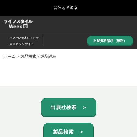
Press
ス
開催地で選ぶ
Escape
キ
to
ッ
close
ホーム
グ
プ
the
ロ
し
ー
menu.
2027/6/9(水)～11(金)
バ
出展資料請求（無料）
て
東京ビッグサイト
ル
進
ナ
10月_秋展
ビ
ホーム
＞
製品検索
＞製品詳細
む
2026年10月07日
ゲ
東京ビッグサイト/Tokyo Big Sight, Japan
ー
シ
ョ
6月_夏展
ン
2027年06月09日
を
東京ビッグサイト/Tokyo Big Sight, Japan
折
り
た
出展社検索 ＞
た
む
製品検索 ＞