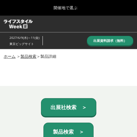
Press
ス
開催地で選ぶ
Escape
キ
to
ッ
close
ホーム
グ
プ
the
ロ
し
ー
menu.
2027/6/9(水)～11(金)
バ
出展資料請求（無料）
て
東京ビッグサイト
ル
進
ナ
10月_秋展
ビ
ホーム
＞
製品検索
＞製品詳細
む
2026年10月07日
ゲ
東京ビッグサイト/Tokyo Big Sight, Japan
ー
シ
ョ
6月_夏展
ン
2027年06月09日
を
東京ビッグサイト/Tokyo Big Sight, Japan
折
り
た
出展社検索 ＞
た
む
製品検索 ＞