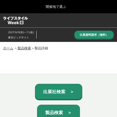
Press
ス
開催地で選ぶ
Escape
キ
to
ッ
close
ホーム
グ
プ
the
ロ
し
ー
menu.
2027/6/9(水)～11(金)
バ
出展資料請求（無料）
て
東京ビッグサイト
ル
進
ナ
10月_秋展
ビ
ホーム
＞
製品検索
＞製品詳細
む
2026年10月07日
ゲ
東京ビッグサイト/Tokyo Big Sight, Japan
ー
シ
ョ
6月_夏展
ン
2027年06月09日
を
東京ビッグサイト/Tokyo Big Sight, Japan
折
り
た
出展社検索 ＞
た
む
製品検索 ＞