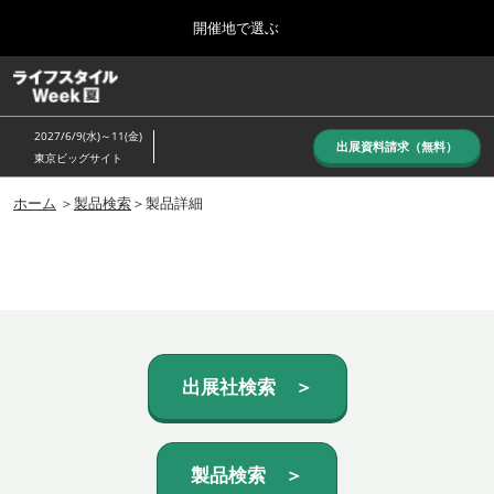
Press
ス
開催地で選ぶ
Escape
キ
to
ッ
close
ホーム
グ
プ
the
ロ
し
ー
menu.
2027/6/9(水)～11(金)
バ
出展資料請求（無料）
て
東京ビッグサイト
ル
進
ナ
10月_秋展
ビ
ホーム
＞
製品検索
＞製品詳細
む
2026年10月07日
ゲ
東京ビッグサイト/Tokyo Big Sight, Japan
ー
シ
ョ
6月_夏展
ン
2027年06月09日
を
東京ビッグサイト/Tokyo Big Sight, Japan
折
り
た
出展社検索 ＞
た
む
製品検索 ＞