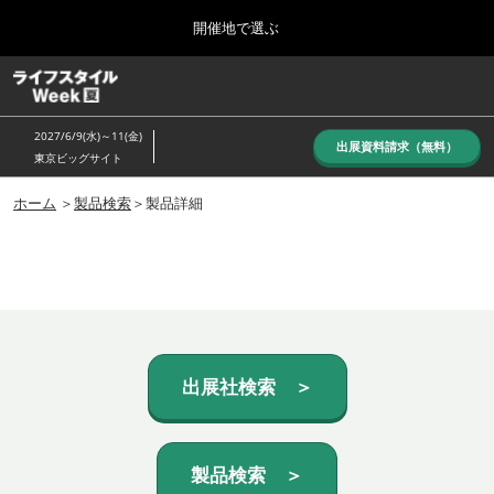
Press
ス
開催地で選ぶ
Escape
キ
to
ッ
close
ホーム
グ
プ
the
ロ
し
ー
menu.
2027/6/9(水)～11(金)
バ
出展資料請求（無料）
て
東京ビッグサイト
ル
進
ナ
10月_秋展
ビ
ホーム
＞
製品検索
＞製品詳細
む
2026年10月07日
ゲ
東京ビッグサイト/Tokyo Big Sight, Japan
ー
シ
ョ
6月_夏展
ン
2027年06月09日
を
東京ビッグサイト/Tokyo Big Sight, Japan
折
り
た
出展社検索 ＞
た
む
製品検索 ＞