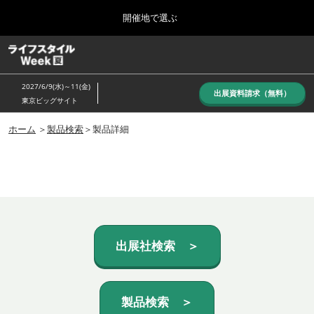
Press
ス
開催地で選ぶ
Escape
キ
to
ッ
close
ホーム
グ
プ
the
ロ
し
ー
menu.
2027/6/9(水)～11(金)
バ
出展資料請求（無料）
て
東京ビッグサイト
ル
進
ナ
10月_秋展
ビ
ホーム
＞
製品検索
＞製品詳細
む
2026年10月07日
ゲ
東京ビッグサイト/Tokyo Big Sight, Japan
ー
シ
ョ
6月_夏展
ン
2027年06月09日
を
東京ビッグサイト/Tokyo Big Sight, Japan
折
り
た
出展社検索 ＞
た
む
製品検索 ＞